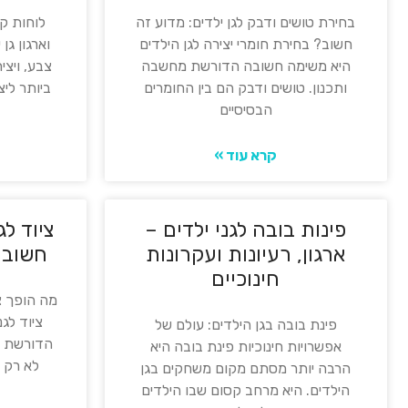
בחירת טושים ודבק לגן ילדים: מדוע זה
לוחות קי
חשוב? בחירת חומרי יצירה לגן הילדים
וארגון גן
היא משימה חשובה הדורשת מחשבה
צבע, ויצי
ותכנון. טושים ודבק הם בין החומרים
ביותר ליצ
הבסיסיים
קרא עוד »
פינות בובה לגני ילדים –
ציוד לג
ארגון, רעיונות ועקרונות
חשוב 
חינוכיים
מה הופך צי
ציוד לג
פינת בובה בגן הילדים: עולם של
הדורשת מח
אפשרויות חינוכיות פינת בובה היא
לא רק 
הרבה יותר מסתם מקום משחקים בגן
הילדים. היא מרחב קסום שבו הילדים