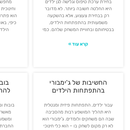
בחירת ערכת טיפוס וגלישה לגן ילדים
מחפשים
היא החלטה חשובה ביותר. לא מדובר
וחינוכית 
רק בבחירת צעצוע, אלא בהשקעה
הוא פתרו
משמעותית בהתפתחות הילדים,
כיפי, בא
בבטיחותם ובחוויית המשחק שלהם. כמי
הילדי
קרא עוד »
החשיבות של ג'ימבורי
בובו
בהתפתחות הילדים
להת
עבור ילדים, התפתחות פיזית ומנטלית
בובות ומ
היא תהליך המושפע רבות מהסביבה
מאשר צ
שבה הם משחקים ולומדים. ג'ימבורי הוא
ומשמעו
לא רק מקום לשחק בו – הוא כלי חינוכי
החברתית