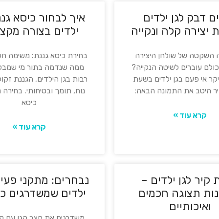
ם דבק לגן ילדים
איך לבחור כיסא גננ
 יצירה קלה ונקייה
ילדים בצורה מקצו
השקטה של שולחן היצירה
בחירת כיסא גננת: משימה חש
כולם עוברים לשיטה הנקייה?
ממה שנדמה בתור מי שמבל
קר אי פעם בגן ילדים בשעת
רבות בגן הילדים, הגננת זקו
יר היטב את התמונה הבאה:
נוח, תומך ובטיחותי. בחירה 
כיסא
קרא עוד »
קרא עוד »
 קיר לגן ילדים –
נבחרים: מתקני פעיל
ות תצוגה חכמים
ילדים שמשדרגים כ
ואיכותיים
משדרגים את חצר הגן עם קל