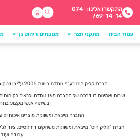
התקשרו אלינו: 074-
769-14-14
עמוד הבית
מתקני חצר
מטבחים וריהוט גן
מו
חברת קליק היט בע"מ נוסדה בשנת 2006 ע"י רן ויטקובסקי אשר לו ניסיון של מעל 28 שנה בתחום.
שירות ואמינות זו דרכה של החברה מאז נוסדה ולראיה לקוחותיה
ובשיתוף אנשי מקצוע בתחום
החברה מייבאת ומשווקת מוצרים איכותיים על
חברת "קליק היט" מייבאת ומשווקת משחקים דידקטיים, ציוד לג'ימ
עבודה ועוד.