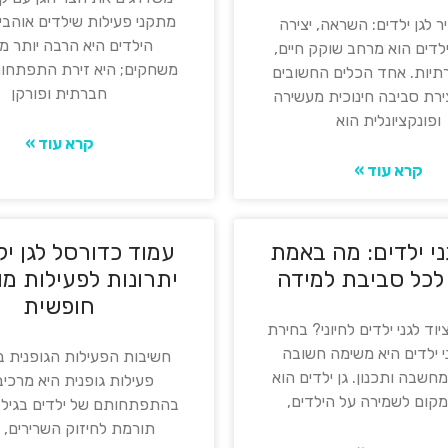
מתקני פעילות שילדים אוהבי
ר לגן ילדים: השראה, יצירה
הילדים היא הרבה יותר מ
 ילדים הוא מרחב שוקק חיים,
משחקים; היא זירת התפתחות
רתיות. אחד הכלים החשובים
חברתית ופורקן
ירת סביבה חינוכית מעשירה
ופונקציונלית הוא
קרא עוד »
קרא עוד »
ני ילדים: מה באמת
עמוד כדורסל לגן יל
לכל סביבת למידה
יתרונות לפעילות מו
חופשית
וד לגני ילדים לחיוני? בחירת
ני ילדים היא משימה חשובה
חשיבות הפעילות הגופנית ב
שבה ותכנון. גן ילדים הוא
פעילות גופנית היא מרכיב 
מקום לשמירה על הילדים,
בהתפתחותם של ילדים בגיל 
תורמת לחיזוק השרירים, 