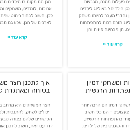
 פעילות מהנה, מגבשת
הגן הם מקום בו הילדים מבל
לגן הילדים? באולינג לילדים
ארוכות, לומדים, משחקים ומ
ן נהדר! מעבר להיותו משחק
לכן, חשוב לבחור ריהוט שמתא
ולינג תורם רבות להתפתחות
לצרכים של הגן, אלא גם מבט
ם, הן מבחינה פיזית והן
קרא עוד »
קרא עוד »
ת ומשחקי דמיון
איך לתכנן חצר מש
פתחות הרגשית
בטוחה ומאתגרת לי
שחקי דמיון הם הרבה יותר
חצר המשחקים היא מרחב בו
עצועים – הם כלי חשוב
יכולים לשחק, להתנסות ול
תי בהתפתחות הרגשית,
הכישורים שלהם בצורה טבעי
 והקוגניטיבית של ילדים.
יחד עם זאת, חשוב לתכנן או