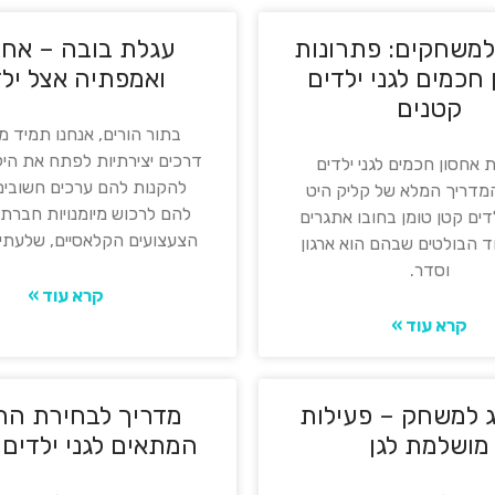
 למשחקים: פתרונות
עגלת בובה – אחר
חכמים לגני ילדים
ואמפתיה אצל ילד
קטנים
בתור הורים, אנחנו תמיד 
דרכים יצירתיות לפתח את היל
 אחסון חכמים לגני ילדים
להקנות להם ערכים חשובים 
מדריך המלא של קליק היט
להם לרכוש מיומנויות חברתי
ילדים קטן טומן בחובו אתגרים
הצעצועים הקלאסיים, שלעתי
ד הבולטים שבהם הוא ארגון
וסדר.
קרא עוד »
קרא עוד »
ג למשחק – פעילות
מדריך לבחירת הר
מושלמת לגן
המתאים לגני ילדים 