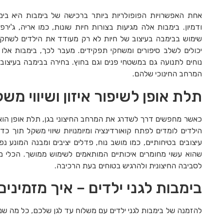
אחת האפשרויות הפופולריות ביותר ברכישה של בימבות היא בימ
ודמיון. בימבות אלה מגיעות בצורות חיות שונות, כמו אריה, ג'יר
שימוש בבימבה בעיצוב של חיות לא רק מעודד את הילדים לשחק ו
יכולים לשלב סיפורים ומשחקי תפקידים. מעבר לכך, בימבות אלו
נוחים לתנועה גם במשטחי פנים וגם בחוץ. בחירה בבימבה בעיצוב
המרחב החינוכי שלהם.
תלת אופן לשיפור איזון ושיווי מש
כאשר מחפשים דרך לשדרג את המרחב החיצוני בגן, תלת אופן הוא 
הילדים לומדים לפתח קואורדינציה ומיומנויות שיווי משקל תוך כדי
עיצובים בטיחותיים, כמו מושב נוח, פדלים יציבים ומבנה המונע נ
שהוא עשוי מחומרים איכותיים המותאמים לשימוש ממושך. הכלי 
לסביבה החיצונית ולהרגיש בטוחים בעת הרכיבה.
בימבות לגני ילדים – איך מזמינים
להזמנה של בימבות לגני ילדים עם משלוח עד לגן שלכם, כל מה שנד