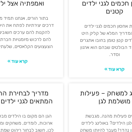
חכמים לגני ילדים
ואמפתיה אצל ילד
קטנים
בתור הורים, אנחנו תמיד 
דרכים יצירתיות לפתח את היל
 אחסון חכמים לגני ילדים
להקנות להם ערכים חשובים 
מדריך המלא של קליק היט
להם לרכוש מיומנויות חברתי
ילדים קטן טומן בחובו אתגרים
הצעצועים הקלאסיים, שלעתי
ד הבולטים שבהם הוא ארגון
וסדר.
קרא עוד »
קרא עוד »
ג למשחק – פעילות
מדריך לבחירת הר
מושלמת לגן
המתאים לגני ילדים 
 פעילות מהנה, מגבשת
הגן הם מקום בו הילדים מבל
לגן הילדים? באולינג לילדים
ארוכות, לומדים, משחקים ומ
ן נהדר! מעבר להיותו משחק
לכן, חשוב לבחור ריהוט שמתא