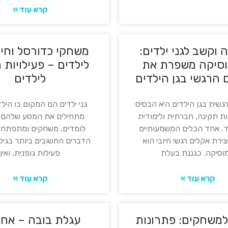
קרא עוד »
 וקשב לגני ילדים:
משחקי כדורסל וחי
וסיקה משפרת את
לילדים – פעילויות 
 הרגשי בגן הילדים
לילדים
גשית בגן הילדים היא הבסיס
גני ילדים הם המקום בו הילד
 תקינה, חברתית ולימודית
מתחילים את המסע שלהם ב
ד. אחד הכלים המשמעותיים
לומדים, משחקים ומתפתחי
צירת אקלים רגשי חיובי הוא
הדברים החשובים ביותר בגיל
וסיקה. כגננת בעלת
פעילות גופנית, ואין
קרא עוד »
קרא עוד »
 למשחקים: פתרונות
עגלת בובה – אחר