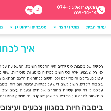
התקשרו אלינו: 074-
769-14-14
עמוד הבית
מתקני חצר
מטבחים וריהוט גן
מו
איך לבחו
רכישה של בימבות לגני ילדים היא החלטה חשובה, המשפיעה על 
לא רק צעצוע, אלא כלי חשוב לפיתוח מיומנויות מוטוריות, שיווי מ
עיצובים, גדלים וחומרי גלם ולכן חשוב לבחור את הדגם המתאים ב
בימבות לילדים, חשוב לשים דגש על בטיחות, יציבות ועמידות. בימבות 
עליכם לוודא שהן עשויות מחומרים איכותיים ובעלות עיצוב יציב
מותאמות לגובה וגיל הילדים, כך שהן יספקו חוויית משחק נוחה ובט
בימבה חיות במגוון צבעים ועיצובי