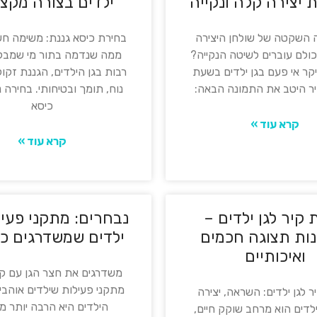
 יצירה קלה ונקייה
ילדים בצורה מקצו
השקטה של שולחן היצירה
בחירת כיסא גננת: משימה חש
כולם עוברים לשיטה הנקייה?
ממה שנדמה בתור מי שמבל
קר אי פעם בגן ילדים בשעת
רבות בגן הילדים, הגננת זקו
יר היטב את התמונה הבאה:
נוח, תומך ובטיחותי. בחירה 
כיסא
קרא עוד »
קרא עוד »
 קיר לגן ילדים –
נבחרים: מתקני פעיל
ות תצוגה חכמים
ילדים שמשדרגים כ
ואיכותיים
משדרגים את חצר הגן עם קל
מתקני פעילות שילדים אוהבי
ר לגן ילדים: השראה, יצירה
הילדים היא הרבה יותר מ
 ילדים הוא מרחב שוקק חיים,