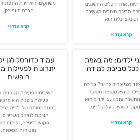
משחקים; היא זירת התפתחות
רתיות. אחד הכלים החשובים
חברתית ופורקן
ירת סביבה חינוכית מעשירה
ופונקציונלית הוא
קרא עוד »
קרא עוד »
ני ילדים: מה באמת
עמוד כדורסל לגן יל
לכל סביבת למידה
יתרונות לפעילות מו
חופשית
וד לגני ילדים לחיוני? בחירת
ני ילדים היא משימה חשובה
חשיבות הפעילות הגופנית ב
שבה ותכנון. גן ילדים הוא
פעילות גופנית היא מרכיב 
מקום לשמירה על הילדים,
בהתפתחותם של ילדים בגיל 
תורמת לחיזוק השרירים, 
קרא עוד »
הקואורדינציה, ופיתוח מיומ
מוטוריות בסיסיות.