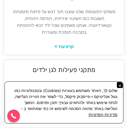
משחקי הפעוטות שלנו עוצבו תוך דגש על פיתוח מיומנויות
חשובות כמו חשיבה יצירתית, תפיסה חזותית,
וקואורדינציה. אנחנו מאמינים שכל ילד זכאי להתפתח
בסביבה תומכת ומעוררת
קרא עוד »
מתקני פעילות לגן ילדים
מתקני פעילות לגן ילדים הם לא רק כלי שעשוע, אלא
×
שלום לך, האתר משתמש בעוגיות (Cookies) ובטכנולוגיות כמו
אמצעי חשוב לפיתוח מיומנויות פיזיות, חברתיות
גוגל אנליטיקס ו-פייסבוק פיקסל, כדי לשפר את חוויית הגלישה,
וקוגניטיביות. אנו מבינים את החשיבות של פעילות גופנית
לנתח שימוש באתר ולהתאים עבורך תוכן ופרסום. המשך
בגיל
הגלישה באתר מהווה הסכמה לשימוש זה כפי שמתואר ב -
מדיניות הפרטיות
קרא עוד »