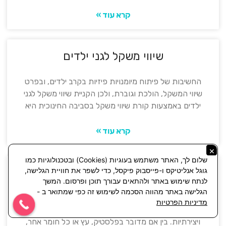
קרא עוד »
שיווי משקל לגני ילדים
החשיבות של פיתוח מיומנויות פיזיות בקרב ילדים, ובפרט
שיווי המשקל, הולכת וגוברת, ולכן הקניית שיווי משקל לגני
ילדים באמצעות קורת שיווי משקל בסביבה החינוכית היא
קרא עוד »
×
שלום לך, האתר משתמש בעוגיות (Cookies) ובטכנולוגיות כמו
קוביות בנייה
גוגל אנליטיקס ו-פייסבוק פיקסל, כדי לשפר את חוויית הגלישה,
לנתח שימוש באתר ולהתאים עבורך תוכן ופרסום. המשך
הגלישה באתר מהווה הסכמה לשימוש זה כפי שמתואר ב -
קוביות בנייה הן כלי חינוכי עצום המעניק לילדים
מדיניות הפרטיות
ההזדמנות לפתח מיומנויות חשובות תוך כדי הנאה
ויצירתיות. בין אם מדובר בפלסטיק, עץ או כל חומר אחר,