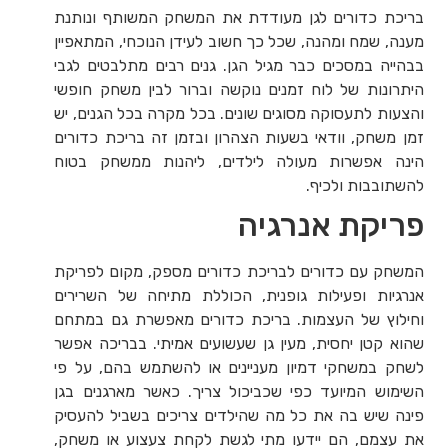
בריכת כדורים לגן מעודדת את המשחק המשותף ונותנת
מענה, שמח ומהנה, שכל כך חשוב לעידן הנוכחי, המתאפיין
בבהייה במסכים כבר מגיל הגן. גנים רבים מתלבטים לגבי
היתרונות של לוח זמנים נוקשה וברור לבין משחק חופשי
והצעות לתעסוקה מסוגים שונים. בכל מקרה בכל הגנים, יש
זמן משחק, וודאי בשעות הצהרון ובזמן זה בריכת כדורים
הינה אפשרות מעולה לילדים, ליהנות ממשחק בטוח
להשתובבות ולכיף.
פריקת אנרגיה
המשחק עם כדורים לבריכת כדורים מספק, מקום לפריקת
אנרגיות ופעילות גופנית, הכוללת מתיחה של השרירים
וחילוץ של העצמות. בריכת כדורים מאפשרת גם במתחם
שהוא קטן יחסית, מעין גן שעשועים אמיתי. בבריכה אפשר
לשחק במשחקי דמיון מעניינים או להשתמש בהם, על פי
השימוש המיועד כפי שכביכול צריך. כאשר מארגנים בגן
פינה שיש בה את כל מה שהילדים צריכים בשביל להעסיק
את עצמם, הם יידעו מתי לגשת לקחת צעצוע או משחק,