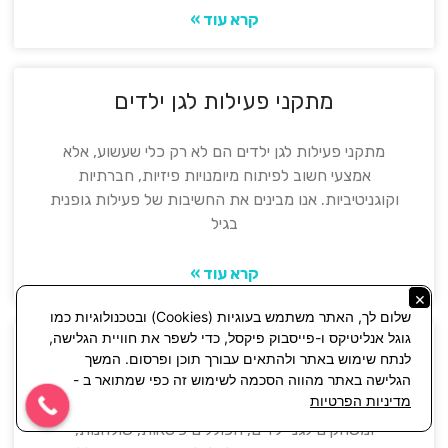
קרא עוד »
מתקני פעילות לגן ילדים
מתקני פעילות לגן ילדים הם לא רק כלי שעשוע, אלא
אמצעי חשוב לפיתוח מיומנויות פיזיות, חברתיות
וקוגניטיביות. אנו מבינים את החשיבות של פעילות גופנית
בגיל
קרא עוד »
×
שלום לך, האתר משתמש בעוגיות (Cookies) ובטכנולוגיות כמו
גוגל אנליטיקס ו-פייסבוק פיקסל, כדי לשפר את חוויית הגלישה,
ציוד לגני ילדים
לנתח שימוש באתר ולהתאים עבורך תוכן ופרסום. המשך
הגלישה באתר מהווה הסכמה לשימוש זה כפי שמתואר ב -
מדיניות הפרטיות
בקליק היט, אנו מתמחים ביבוא ושיווק של ציוד איכותי
ומשחקים לגני ילדים, הכוללים כיסאות, שולחנות,