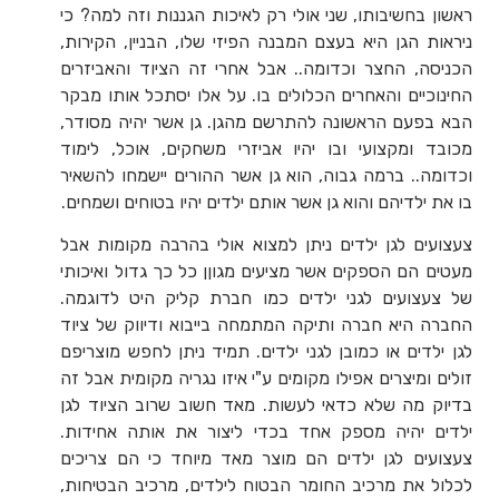
ראשון בחשיבותו, שני אולי רק לאיכות הגננות וזה למה? כי
ניראות הגן היא בעצם המבנה הפיזי שלו, הבניין, הקירות,
הכניסה, החצר וכדומה.. אבל אחרי זה הציוד והאביזרים
החינוכיים והאחרים הכלולים בו. על אלו יסתכל אותו מבקר
הבא בפעם הראשונה להתרשם מהגן. גן אשר יהיה מסודר,
מכובד ומקצועי ובו יהיו אביזרי משחקים, אוכל, לימוד
וכדומה.. ברמה גבוה, הוא גן אשר ההורים יישמחו להשאיר
בו את ילדיהם והוא גן אשר אותם ילדים יהיו בטוחים ושמחים.
צעצועים לגן ילדים ניתן למצוא אולי בהרבה מקומות אבל
מעטים הם הספקים אשר מציעים מגוןן כל כך גדול ואיכותי
של צעצועים לגני ילדים כמו חברת קליק היט לדוגמה.
החברה היא חברה ותיקה המתמחה בייבוא ודיווק של ציוד
לגן ילדים או כמובן לגני ילדים. תמיד ניתן לחפש מוצריפם
זולים ומיצרים אפילו מקומים ע"י איזו נגריה מקומית אבל זה
בדיוק מה שלא כדאי לעשות. מאד חשוב שרוב הציוד לגן
ילדים יהיה מספק אחד בכדי ליצור את אותה אחידות.
צעצועים לגן ילדים הם מוצר מאד מיוחד כי הם צריכים
לכלול את מרכיב החומר הבטוח לילדים, מרכיב הבטיחות,