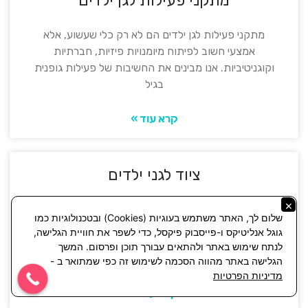
מתקני פעילות לגן ילדים הם לא רק כלי שעשוע, אלא
אמצעי חשוב לפיתוח מיומנויות פיזיות, חברתיות
וקוגניטיביות. אנו מבינים את החשיבות של פעילות גופנית
בגיל
קרא עוד »
ציוד לגני ילדים
×
בקליק היט, אנו מתמחים ביבוא ושיווק של ציוד איכותי
שלום לך, האתר משתמש בעוגיות (Cookies) ובטכנולוגיות כמו
ומשחקים לגני ילדים, הכוללים כיסאות, שולחנות,
גוגל אנליטיקס ו-פייסבוק פיקסל, כדי לשפר את חוויית הגלישה,
צעצועים, ועוד. מאמינים שלכל ילד יש את הזכות ללמוד
לנתח שימוש באתר ולהתאים עבורך תוכן ופרסום. המשך
ולגדול
הגלישה באתר מהווה הסכמה לשימוש זה כפי שמתואר ב -
מדיניות הפרטיות
קרא עוד »