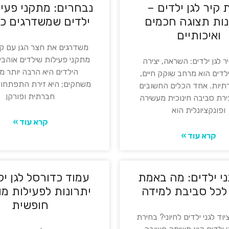
 קיר לגן ילדים –
נבחרים: מתקני פעיל
ות תצוגה חכמים
ילדים שמשדרגים כ
ואיכותיים
משדרגים את חצר הגן עם קל
מתקני פעילות שילדים אוהבי
ר לגן ילדים: השראה, יצירה
הילדים היא הרבה יותר מ
 ילדים הוא מרחב שוקק חיים,
משחקים; היא זירת התפתחות
רתיות. אחד הכלים החשובים
חברתית ופורקן
ירת סביבה חינוכית מעשירה
ופונקציונלית הוא
קרא עוד »
קרא עוד »
ני ילדים: מה באמת
עמוד כדורסל לגן יל
לכל סביבת למידה
יתרונות לפעילות מו
חופשית
וד לגני ילדים לחיוני? בחירת