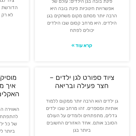
ציוד לג
פינת בובה בגן הילדים: עולם של
הדורשת מח
אפשרויות חינוכיות פינת בובה היא
לא רק 
הרבה יותר מסתם מקום משחקים בגן
הילדים. היא מרחב קסום שבו הילדים
יכולים לפתח
קרא עוד »
ציוד ספורט לגן ילדים –
מוסיקה
חצר פעילה ובריאה
איך מ
האקלים
גן ילדים הוא הרבה יותר ממקום ללמוד
אותיות ומספרים. זהו מרחב שבו ילדים
האווירה הר
גדלים, מתפתחים ולומדים על העולם
להתפתחות
הסובב אותם. אחד האזורים החשובים
של כל יל
ביותר בגן
ביותר לי