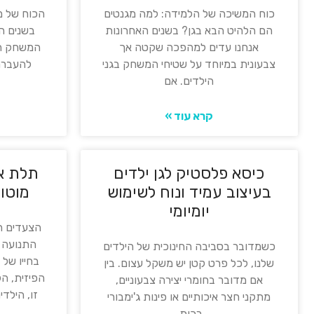
כוח המשיכה של הלמידה: למה מגנטים
הכוח של מ
הם הלהיט הבא בגן? בשנים האחרונות
בשנים הר
אנחנו עדים למהפכה שקטה אך
המשחק הו
צבעונית במיוחד על שטיחי המשחק בגני
להעברת 
הילדים. אם
קרא עוד »
כיסא פלסטיק לגן ילדים
תלת או
בעיצוב עמיד ונוח לשימוש
מוטור
יומיומי
הצעדים ה
התנועה ב
כשמדובר בסביבה החינוכית של הילדים
בחייו של 
שלנו, לכל פרט קטן יש משקל עצום. בין
הפיזית, הק
אם מדובר בחומרי יצירה צבעוניים,
זו, הילד
מתקני חצר איכותיים או פינות ג'ימבורי
רכות,