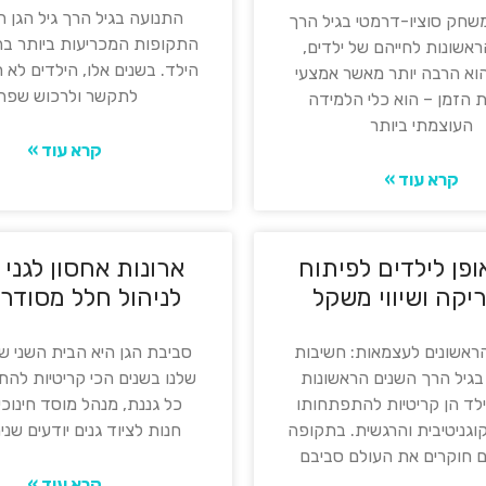
התנועה בגיל הרך גיל הגן 
שחק סוציו-דרמטי בגיל הרך
התקופות המכריעות ביותר 
אשונות לחייהם של ילדים,
הילד. בשנים אלו, הילדים לא 
א הרבה יותר מאשר אמצעי
לתקשר ולרכוש שפה
הזמן – הוא כלי הלמידה
העוצמתי ביותר
קרא עוד »
קרא עוד »
פן לילדים לפיתוח
ארונות אחסון לגני 
יקה ושיווי משקל
לניהול חלל מסודר ו
ראשונים לעצמאות: חשיבות
סביבת הגן היא הבית השני ש
גיל הרך השנים הראשונות
שלנו בשנים הכי קריטיות לה
ילד הן קריטיות להתפתחותו
כל גננת, מנהל מוסד חינוכי
וגניטיבית והרגשית. בתקופה
חנות לציוד גנים יודעים שניה
ים חוקרים את העולם סביבם
קרא עוד »