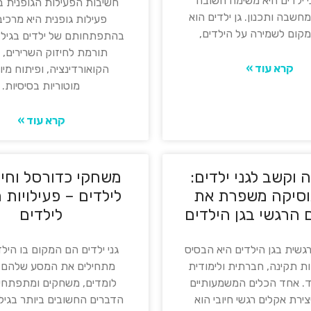
ני ילדים היא משימה חשובה
חשיבות הפעילות הגופנית ב
שבה ותכנון. גן ילדים הוא
פעילות גופנית היא מרכיב 
מקום לשמירה על הילדים,
בהתפתחותם של ילדים בגיל 
תורמת לחיזוק השרירים, 
קרא עוד »
הקואורדינציה, ופיתוח מיומ
מוטוריות בסיסיות.
קרא עוד »
 וקשב לגני ילדים:
משחקי כדורסל וחי
וסיקה משפרת את
לילדים – פעילויות 
 הרגשי בגן הילדים
לילדים
גשית בגן הילדים היא הבסיס
גני ילדים הם המקום בו הילד
 תקינה, חברתית ולימודית
מתחילים את המסע שלהם ב
ד. אחד הכלים המשמעותיים
לומדים, משחקים ומתפתחי
צירת אקלים רגשי חיובי הוא
הדברים החשובים ביותר בגיל