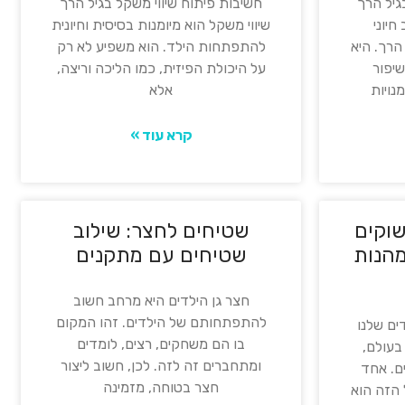
גיל הרך
חשיבות פיתוח שיווי משקל בגיל הרך
חיוני
שיווי משקל הוא מיומנות בסיסית וחיונית
הרך. היא
להתפתחות הילד. הוא משפיע לא רק
שיפור
על היכולת הפיזית, כמו הליכה וריצה,
נויות
אלא
קרא עוד »
שוקים
שטיחים לחצר: שילוב
מהנות
שטיחים עם מתקנים
חצר גן הילדים היא מרחב חשוב
להתפתחותם של הילדים. זהו המקום
ים שלנו
בו הם משחקים, רצים, לומדים
עולם,
ומתחברים זה לזה. לכן, חשוב ליצור
ם. אחד
חצר בטוחה, מזמינה
 הזה הוא