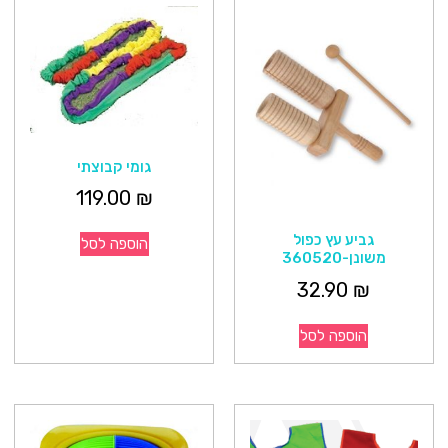
גומי קבוצתי
119.00
₪
גביע עץ כפול
הוספה לסל
משונן-360520
32.90
₪
הוספה לסל