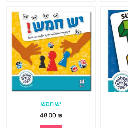
יש חמש
48.00
₪