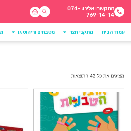
התקשרו אלינו: 074-
769-14-14
עמוד הבית
מתקני חצר
מטבחים וריהוט גן
מו
מציגים את כל ⁦42⁩ התוצאות