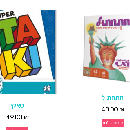
חתחתול
טאקי
40.00
₪
49.00
₪
הוספה לסל