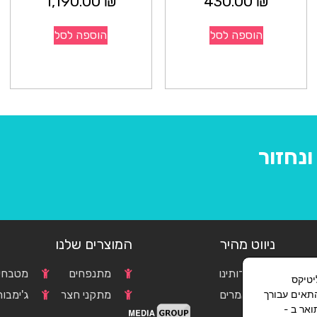
1,190.00
₪
430.00
₪
הוספה לסל
הוספה לסל
נחזור
ניווט מהיר
המוצרים שלנו
אודותינו
מתנפחים
מטבחים
וגל אנליטיקס
c
מאמרים
מתקני חצר
ג'ימבור
התאים עבורך
אר ב -