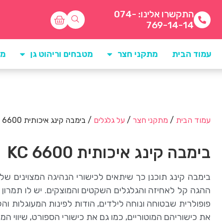
התקשרו אלינו: 074-
769-14-14
עמוד הבית
מתקני חצר
מטבחים וריהוט גן
מו
עמוד הבית
/
מתקני חצר
/
על גלגלים
/ בימבה קינג איכותית KC 6600
בימבה קינג איכותית KC 6600
בימבה קינג תוכנן כך שיתאים לכישורי הנהיגה המצוינים של י
ההגה קל לאחיזה והגלגלים השקטים והמוצקים. יש לו תמרון ס
פופולרית שבטוחה ונוחה לילדים, הודות לפינות המעוגלות ו
את כישוריהם המוטוריים, כמו גם את כישורי הספורט, שיווי ה