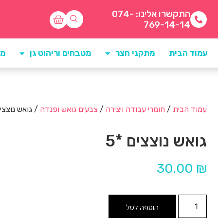
התקשרו אלינו: 074-
769-14-14
עמוד הבית
מתקני חצר
מטבחים וריהוט גן
מו
עמוד הבית
/
חומרי עבודה ויצירה
/
צבעים גואש ופנדה
/ גואש נוצצים
גואש נוצצים *5
30.00
₪
הוספה לסל