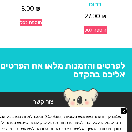
בכוס
8.00
₪
27.00
₪
הוספה לסל
הוספה לסל
לפרטים והזמנות מלאו את הפרטים ו
אליכם בהקדם
צור קשר
×
074-769-14-14
שלום לך, האתר משתמש בעוגיות (Cookies) ובטכנולוגיות כמו ג
ו-פייסבוק פיקסל, כדי לשפר את חוויית הגלישה, לנתח שימוש באתר ול
lickhit10@gmail.com
תוכן ופרסום. המשך הגלישה באתר מהווה הסכמה לשימוש זה כפי שמתו