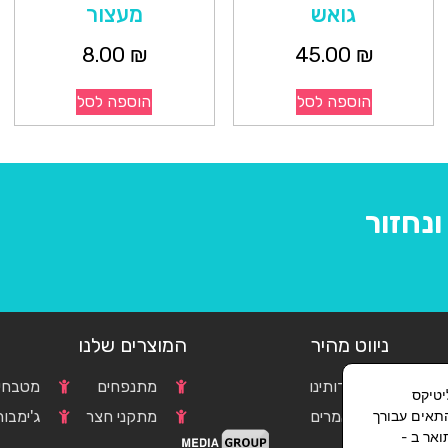
גואש
מעצור
8.00
₪
45.00
₪
הוספה לסל
הוספה לסל
נחזור
ניווט מהיר
המוצרים שלנו
אודותינו
מתנפחים
מטבחים
וגל אנליטיקס
התאים עבורך
c
מאמרים
מתקני חצר
ג'ימבור
אר ב -