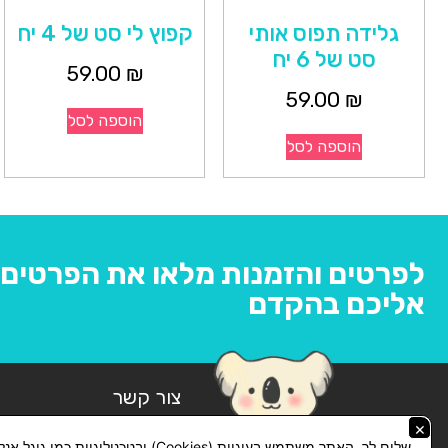
גלידה תפוס אותי
קפוץ לי סט של 4 יח
סט של 6 יח
59.00
₪
59.00
₪
הוספה לסל
הוספה לסל
לפרטים והזמנות מלאו את הפרטים ו
אליכם בהקדם
צור קשר
×
074-769-14-14
שלום לך, האתר משתמש בעוגיות (Cookies) ובטכנולוגיות כמו ג