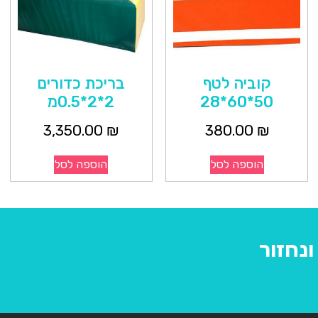
קוביה לטף
בריכת כדורים
50*60*28
2*2*0.5מ
3,350.00
₪
380.00
₪
הוספה לסל
הוספה לסל
נחזור