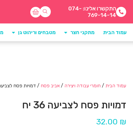
התקשרו אלינו: 074-
769-14-14
עמוד הבית
מתקני חצר
מטבחים וריהוט גן
מו
עמוד הבית
/
חומרי עבודה ויצירה
/
אביב פסח
/ דמויות פסח לצביעה 36 י
דמויות פסח לצביעה 36 יח
32.00
₪