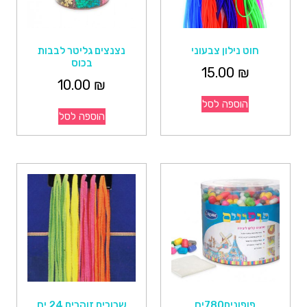
חוט נילון צבעוני
נצנצים גליטר לבבות
בכוס
15.00
₪
10.00
₪
הוספה לסל
הוספה לסל
פופונים780יח
שרוכים זוהרים 24 יח