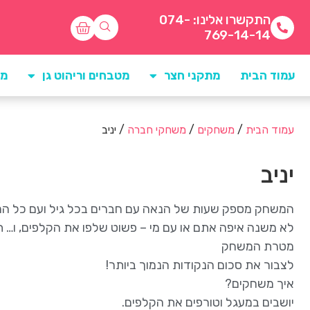
התקשרו אלינו: 074-
769-14-14
עמוד הבית
מתקני חצר
מטבחים וריהוט גן
מו
עמוד הבית
/
משחקים
/
משחקי חברה
/ יניב
יניב
המשחק מספק שעות של הנאה עם חברים בכל גיל ועם כל ה
לא משנה איפה אתם או עם מי – פשוט שלפו את הקלפים, ו… תי
מטרת המשחק
לצבור את סכום הנקודות הנמוך ביותר!
איך משחקים?
יושבים במעגל וטורפים את הקלפים.