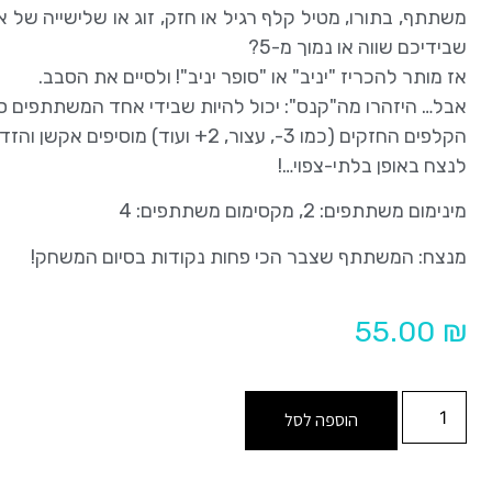
משתתף, בתורו, מטיל קלף רגיל או חזק, זוג או שלישייה של 
שבידיכם שווה או נמוך מ-5?
אז מותר להכריז "יניב" או "סופר יניב"! ולסיים את הסבב.
אבל… היזהרו מה"קנס": יכול להיות שבידי אחד המשתתפים סכ
הקלפים החזקים (כמו 3-, עצור, 2+ ועוד) מוסיפים אקשן והזדמנויות
לנצח באופן בלתי-צפוי…!
מינימום משתתפים: 2, מקסימום משתתפים: 4
מנצח: המשתתף שצבר הכי פחות נקודות בסיום המשחק!
55.00
₪
הוספה לסל