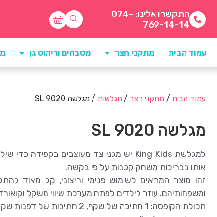
התקשרו אלינו: 074-
769-14-14
עמוד הבית
מתקני חצר
מטבחים וריהוט גן
מו
עמוד הבית
/
מתקני חצר
/
מגלשות
/ מגלשה SL 9020
מגלשה SL 9020
למגלשת King Kids יש מגני צד מעוצבים בקפיד
אותו בבריכות משחק קטנות על פי בקשה.
זהו מוצר המתאים לשימוש פנימי וחיצוני, קל מאוד להתק
ומשפחותיהם. עוזר לילדים לפתח מערכת שיווי משקל וקואורדינצ
תכולת הקופסה: 1 חתיכה של שקף, 2 חתיכות של דפנות שקף, 2 חתיכות של סולמות, כלי הידוק ומדריך למשתמש.