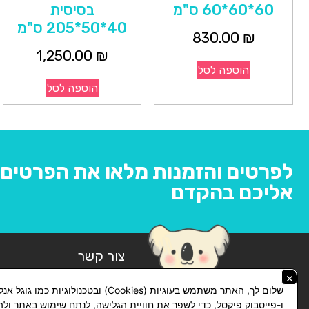
60*60*60 ס"מ
בסיסית
40*50*205 ס"מ
830.00
₪
1,250.00
₪
הוספה לסל
הוספה לסל
לפרטים והזמנות מלאו את הפרטים ו
אליכם בהקדם
צור קשר
×
074-769-14-14
שלום לך, האתר משתמש בעוגיות (Cookies) ובטכנולוגיות כמו ג
ו-פייסבוק פיקסל, כדי לשפר את חוויית הגלישה, לנתח שימוש באתר ול
lickhit10@gmail.com