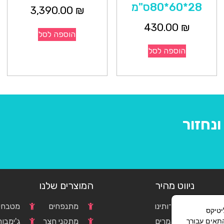
28*60*80ס"מ
3,390.00
₪
430.00
₪
הוספה לסל
הוספה לסל
נחזור
ניווט מהיר
המוצרים שלנו
אודותינו
מתנפחים
מטבחים
וגל אנליטיקס
התאים עבורך
c
מאמרים
מתקני חצר
ג'ימבור