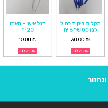
מקלות ריקוד כחול
דגל אישי – מארז
לבן סט של 6 יח
20 יח
10.00
₪
30.00
₪
הוספה לסל
הוספה לסל
נחזור