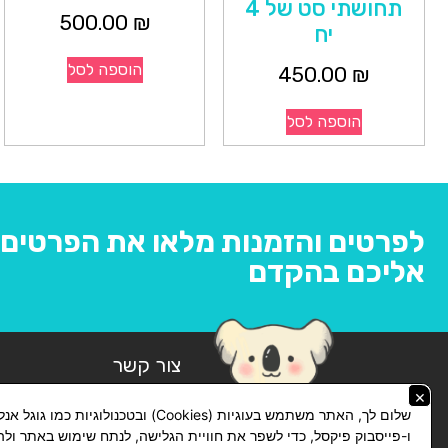
תחושתי סט של 4
500.00
₪
יח
הוספה לסל
450.00
₪
הוספה לסל
לפרטים והזמנות מלאו את הפרטים ו
אליכם בהקדם
צור קשר
×
074-769-14-14
שלום לך, האתר משתמש בעוגיות (Cookies) ובטכנולוגיות כמו ג
ו-פייסבוק פיקסל, כדי לשפר את חוויית הגלישה, לנתח שימוש באתר ול
lickhit10@gmail.com