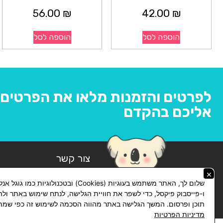
56.00
₪
42.00
₪
הוספה לסל
הוספה לסל
לפרטים והזמנות מלאו את הפרטים ו
אליכם בהקדם
צור קשר
×
074-769-14-14
שלום לך, האתר משתמש בעוגיות (Cookies) ובטכנולוגיות כמו ג
lickhit10@gmail.com
ו-פייסבוק פיקסל, כדי לשפר את חוויית הגלישה, לנתח שימוש באתר ול
תוכן ופרסום. המשך הגלישה באתר מהווה הסכמה לשימוש זה כפי שמתו
מדיניות הפרטיות