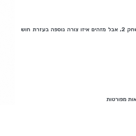
המשימה: לפתח את הזיכרון החזותי. משחקים כמו במשחק 2, אבל מזהים איזו צורה נוספה בעזרת חוש