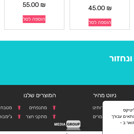
55.00
₪
45.00
₪
הוספה לסל
הוספה לסל
נחזור
ניווט מהיר
המוצרים שלנו
אודותינו
מתנפחים
מטבחים
וגל אנליטיקס
c
מאמרים
מתקני חצר
ג'ימבור
התאים עבורך
אר ב -