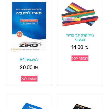
נייר קרפ חב' 12יח'
צבעוני
14.00
₪
הוספה לסל
למינציה A4
20.00
₪
הוספה לסל