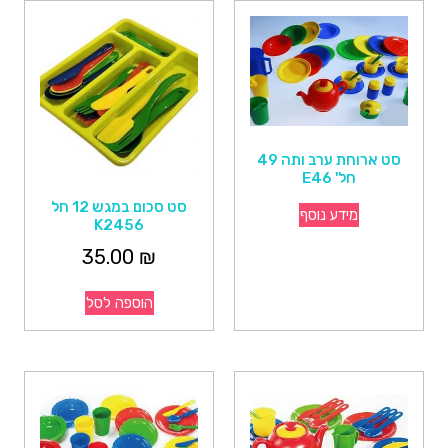
סט ארוחת ערב ותה 49
חל' E46
סט סכום במגש 12 חל
מידע נוסף
K2456
35.00
₪
הוספה לסל