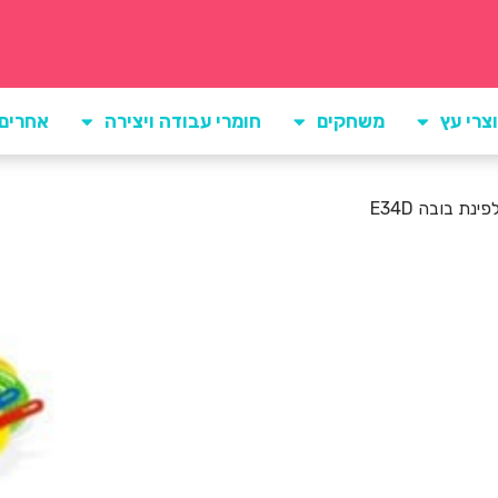
צרי עץ
משחקים
חומרי עבודה ויצירה
אחרים
נת בובה E34D