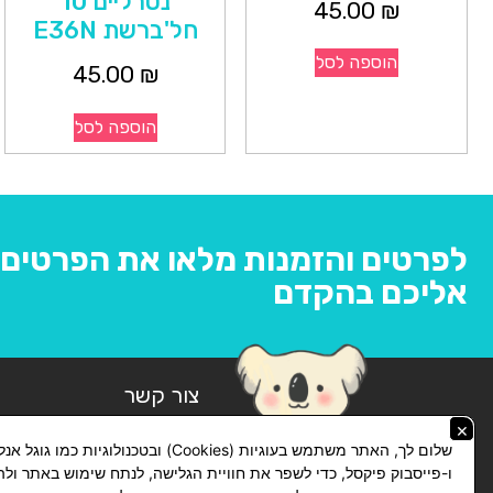
נטרליים 10
45.00
₪
חל'ברשת E36N
הוספה לסל
45.00
₪
הוספה לסל
לפרטים והזמנות מלאו את הפרטים ו
אליכם בהקדם
צור קשר
×
074-769-14-14
שלום לך, האתר משתמש בעוגיות (Cookies) ובטכנולוגיות כמו ג
lickhit10@gmail.com
ו-פייסבוק פיקסל, כדי לשפר את חוויית הגלישה, לנתח שימוש באתר ול