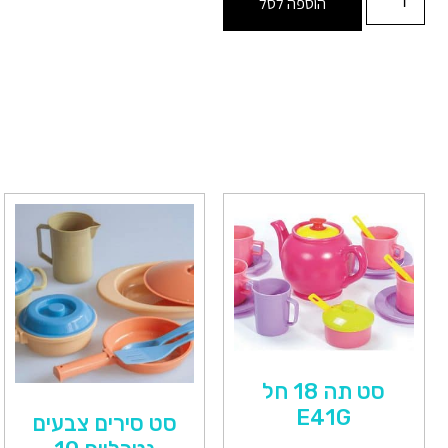
הוספה לסל
סט תה 18 חל
E41G
סט סירים צבעים