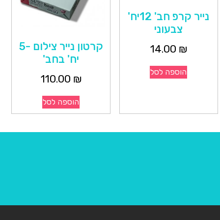
נייר קרפ חב' 12יח'
צבעוני
קרטון נייר צילום -5
14.00
₪
יח' בחב'
הוספה לסל
110.00
₪
הוספה לסל