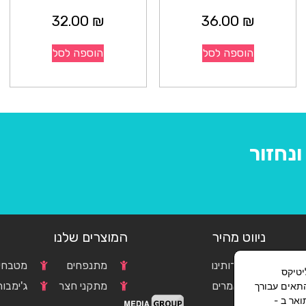
32.00
₪
36.00
₪
הוספה לסל
הוספה לסל
נחזור
ניווט מהיר
המוצרים שלנו
אודותינו
מתנפחים
מטבחים
וגל אנליטיקס
c
מאמרים
מתקני חצר
ג'ימבור
התאים עבורך
אר ב -